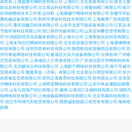
易算命
上海益隆生物科技有限公司
上海织汇文化发展有限公司
南京土拨
鼠信息科技有限公司
北京慕远科技有限公司
上海傲创阀门有限公司
南川
区绮丽网络技术工作室
运动鞋
上海康赐宁网络科技有限公司
安徽宇华起
重机械设备有限公司
荆州市博宸科技技术有限公司
上海魅菁广告有限责
任公司
重庆冠鑫贝科技有限公司
山东乔戈里节能设备有限公司
江苏达泽
节能环保科技有限公司
营口尧丹传媒有限公司
山东百纳餐饮管理有限公
司
中润国投经济信息服务有限公司上海分公司
上海寒鲸信息科技有限公
司
上海未鸟巴巴网络科技有限公司
北京苑宿酒店管理公司
上海溪继网络
科技有限公司
深圳市双有科技有限公司
陕西靳佳槟宠物用品有限公司
郑
州市睿途网络科技有限公司
建湖启元动力设备有限公司
法律咨询
广州锥
芯贸易有限公司
上海彧恒人力资源有限公司
广东省达因天华网络科技有
限公司
北京解决云科技有限公司
上海默于网络科技有限公司
南宁市威河
贸易有限公司
雅曼美妆（济南）有限公司
北京壹企行商贸有限公司
长沙
欢群食盐贸易有限公司
郑州正度教育科技有限公司
苏州猎头公司
乐清昊
洋网络科技有限公司
上海晖壹网络科技有限公司
山东中铁金属制品有限
公司
山东九昌地产经纪有限公司
服饰
云南润江生物科技有限公司
德阳凡
响网络科技有限公司
上海南淼磊网络科技有限公司
北京韦霸科技有限公
司
宿迁市环球汽车租赁有限公司
陕西诚创筑路工程劳务有限公司
海南电
影网