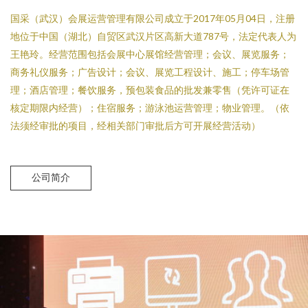
国采（武汉）会展运营管理有限公司成立于2017年05月04日，注册
地位于中国（湖北）自贸区武汉片区高新大道787号，法定代表人为
王艳玲。经营范围包括会展中心展馆经营管理；会议、展览服务；
商务礼仪服务；广告设计；会议、展览工程设计、施工；停车场管
理；酒店管理；餐饮服务，预包装食品的批发兼零售（凭许可证在
核定期限内经营）；住宿服务；游泳池运营管理；物业管理。（依
法须经审批的项目，经相关部门审批后方可开展经营活动）
公司简介